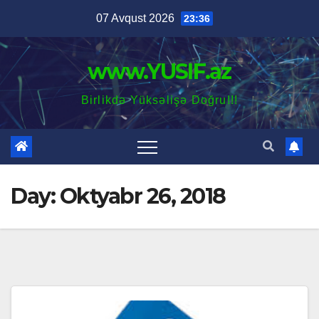
Skip
07 Avqust 2026
23:36
to
content
www.YUSIF.az
Birlikdə Yüksəlişə Doğru!!!
Day:
Oktyabr 26, 2018