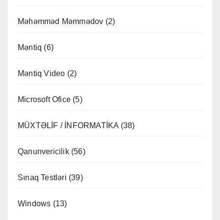
Məhəmməd Məmmədov
(2)
Məntiq
(6)
Məntiq Video
(2)
Microsoft Ofice
(5)
MÜXTƏLİF / İNFORMATİKA
(38)
Qanunvericilik
(56)
Sınaq Testləri
(39)
Windows
(13)