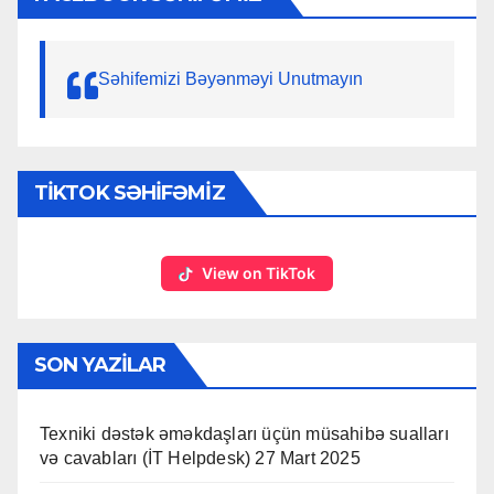
Səhifemizi Bəyənməyi Unutmayın
TIKTOK SƏHIFƏMIZ
View on TikTok
SON YAZILAR
Texniki dəstək əməkdaşları üçün müsahibə sualları
və cavabları (İT Helpdesk)
27 Mart 2025