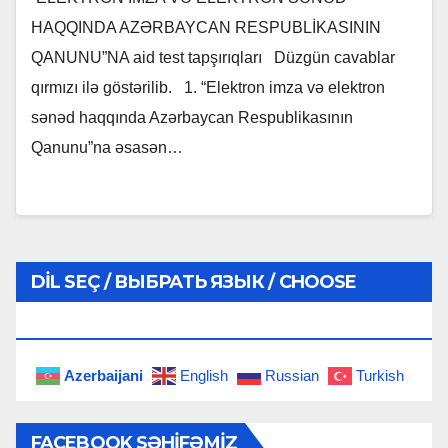
HAQQINDA AZƏRBAYCAN RESPUBLİKASININ
QANUNU”NA aid test tapşırıqları Düzgün cavablar
qırmızı ilə göstərilib. 1. “Elektron imza və elektron
sənəd haqqında Azərbaycan Respublikasının
Qanunu”na əsasən…
DIL SEÇ / ВЫБРАТЬ ЯЗЫК / CHOOSE
LANGUAGE
Azerbaijani
English
Russian
Turkish
FACEBOOK SƏHIFƏMIZ