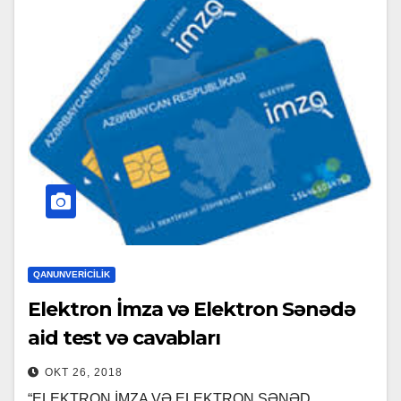
QANUNVERICILIK
Elektron İmza və Elektron Sənədə
aid test və cavabları
OKT 26, 2018
“ELEKTRON İMZA VƏ ELEKTRON SƏNƏD