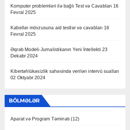
Komputer problemləri ilə bağlı Test və Cavabları
16
Fevral 2025
Kabellər mövzusuna aid testlər və cavabları
16
Fevral 2025
Əqrəb Modeli-Jurnalistikanın Yeni İntellekti
23
Dekabr 2024
Kibertəhlükəsizlik sahəsində verilən intervü sualları
02 Oktyabr 2024
BÖLMƏLƏR
Aparat və Program Təminatı
(12)