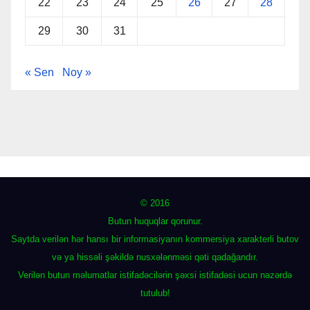
22
23
24
25
26
27
28
29
30
31
« Sen
Noy »
© 2016
Butun huquqlar qorunur.
Saytda verilən hər hansı bir informasiyanın kommersiya xarakterli butov
və ya hissəli şəkildə nusxələnməsi qəti qadağandır.
Verilən butun məlumatlar istifadəcilərin şəxsi istifadəsi ucun nəzərdə
tutulub!