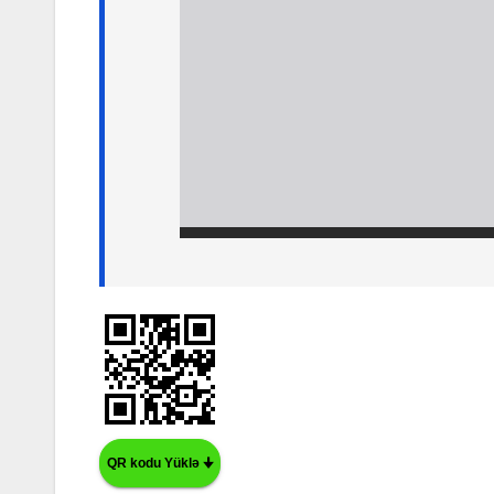
QR kodu Yüklə 🠋