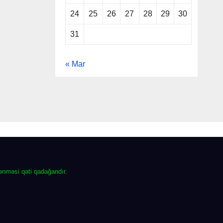
24
25
26
27
28
29
30
31
« Mar
lənməsi qəti qadağandır.