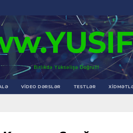
w.YUSIF
Birlikdə Yüksəlişə Doğru!!!
ALƏ
VİDEO DƏRSLƏR
TESTLƏR
XİDMƏTL