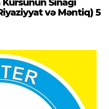
 Kursunun Sınağı
Riyaziyyat və Məntiq) 5