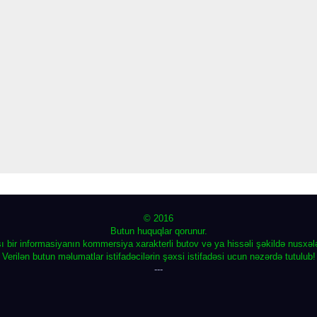
© 2016
Butun huquqlar qorunur.
ı bir informasiyanın kommersiya xarakterli butov və ya hissəli şəkildə nusxə
Verilən butun məlumatlar istifadəcilərin şəxsi istifadəsi ucun nəzərdə tutulub!
---