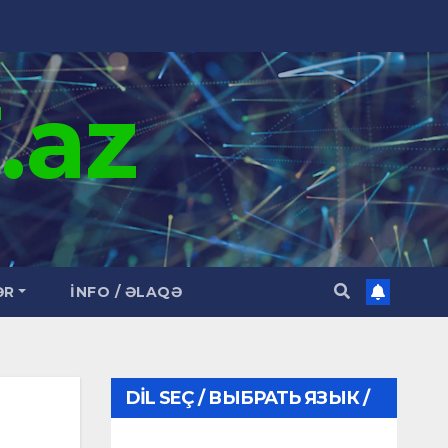
.az
ƏR
İNFO / ƏLAQƏ
DIL SEÇ / ВЫБРАТЬ ЯЗЫК /
CHOOSE LANGUAGE