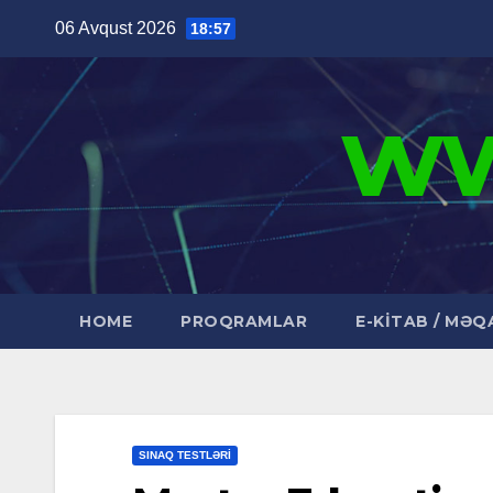
Skip
06 Avqust 2026
18:57
to
content
ww
HOME
PROQRAMLAR
E-KİTAB / MƏQ
SINAQ TESTLƏRI