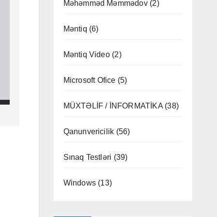
Məhəmməd Məmmədov
(2)
Məntiq
(6)
Məntiq Video
(2)
Microsoft Ofice
(5)
MÜXTƏLİF / İNFORMATİKA
(38)
Qanunvericilik
(56)
Sınaq Testləri
(39)
Windows
(13)