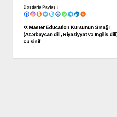
Dostlarla Paylaş ↓
Yazı
Master Education Kursunun Sınağı
(Azərbaycan dili, Riyaziyyat və Ingilis dili
naviqasiyası
cu sinif