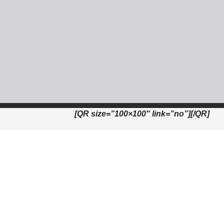
[QR size=”100×100″ link=”no”][/QR]