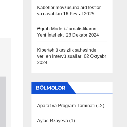
Kabellər mövzusuna aid testlər
və cavabları
16 Fevral 2025
Əqrəb Modeli-Jurnalistikanın
Yeni İntellekti
23 Dekabr 2024
Kibertəhlükəsizlik sahəsində
verilən intervü sualları
02 Oktyabr
2024
BÖLMƏLƏR
Aparat və Program Təminatı
(12)
Aytac Rzayeva
(1)