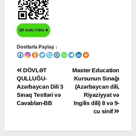
QR kodu Yüklə 🠋
Dostlarla Paylaş ↓
Yazı
DÖVLƏT
Master Education
QULLUĞU-
Kursunun Sınağı
naviqasiyası
Azərbaycan Dili 3
(Azərbaycan dili,
Sınaq Testləri və
Riyaziyyat və
Cavabları-BB
Ingilis dili) 8 və 9-
cu sinif