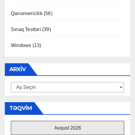
Qanunvericilik
(56)
Sınaq Testləri
(39)
Windows
(13)
ARXIV
Arxiv
TƏQVIM
Avqust 2026