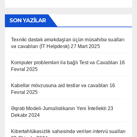
SON YAZILAR
Texniki dəstək əməkdaşları üçün müsahibə sualları
və cavabları (İT Helpdesk)
27 Mart 2025
Komputer problemləri ilə bağlı Test və Cavabları
16
Fevral 2025
Kabellər mövzusuna aid testlər və cavabları
16
Fevral 2025
Əqrəb Modeli-Jurnalistikanın Yeni İntellekti
23
Dekabr 2024
Kibertəhlükəsizlik sahəsində verilən intervü sualları