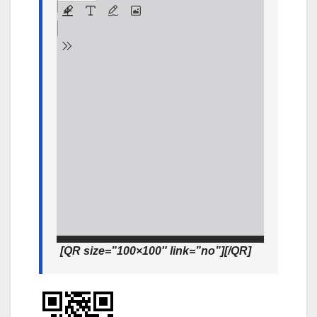
[QR size=”100×100″ link=”no”][/QR]