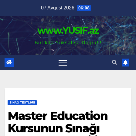
Skip
07 Avqust 2026
06:08
to
content
www.YUSIF.az
Birlikdə Yüksəlişə Doğru!!!
SINAQ TESTLƏRI
Master Education
Kursunun Sınağı