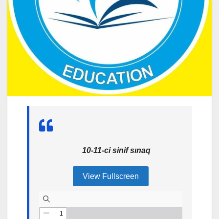
10-11-ci sinif sınaq
View Fullscreen