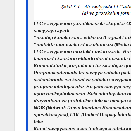
LLC səviyyəsinin yaradılması ilə əlaqədar O
səviyyəyə ayırdı:
* məntiqi kanalın idarə edilməsi (Logical Lin
* muhitdə müraciətin idarə olunması (Media
LLC səviyyəsinin müxtəlif növləri vardır. B
təcrübədə kadrların etibarlı ötürül-məsində
Kommutatorlar, körpülər və bir sıra digər qur
Proqramlaşdırmada bu səviyyə səbəkə platası
sistemlərində isə kanal və şəbəkə səviyyələri
proqram interfeysi olur. Bu yeni səviyyə dey
üçün reallaşdırılmasıdır. Belə interfeyslərə
drayverlərin və prototollar steki ilə himayə s
NDIS (Network Driver Interface Specification
spesifikasiyası), UDL (Unified Display İnterfa
bilər.
Kanal səviyyəsinin əsas funksiyası rabitə ka