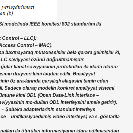
SI modelində IEEE komitəsi 802 standartını iki
k Control – LLC);
 Access Control – MAC).
una baxmayaraq mütəxəssislər belə qərara gəlmişlər ki,
 LLC səviyyəsi özünü doğrultmamışdır.
ğular kanal səviyyəsinin protokollari ilə idadə olunur.
nın drayveri kimi təqdim edilir. Əməliyyat
nin öz ara-larında qarşılıqlı əlaqəsini təmin edən
il. Sadəcə olaraq modelin konkret əməliyyat sistemi
 nümunə kimi ODL (Open Data-Link İnterface –
əviyyəsinin mo-dulları ODL interfeysini əmələ gətirir),
 – Şəbəkə adapterlərinin standart interfeys
ce – unifikasiyaedilmiş video interfeys) və s. göstərilə
nalları ilə ötürülən informasiyanın idarə edilməsindən