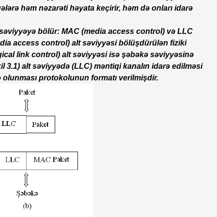
laqələrə həm nəzarəti həyata keçirir, həm də onları idarə
lt səviyyəyə bölür: MAC (media access control) və LLC
edia access control) alt səviyyəsi bölüşdürülən fiziki
gical link control) alt səviyyəsi isə şəbəkə səviyyəsinə
l 3.1) alt səviyyədə (LLC) məntiqi kanalın idarə edilməsi
 olunması protokolunun formatı verilmişdir.