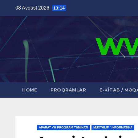
Skip
08 Avqust 2026
13:14
to
content
ww
HOME
PROQRAMLAR
E-KİTAB / MƏQ
APARAT VƏ PROGRAM TƏMINATI
MÜXTƏLİF / İNFORMATİKA