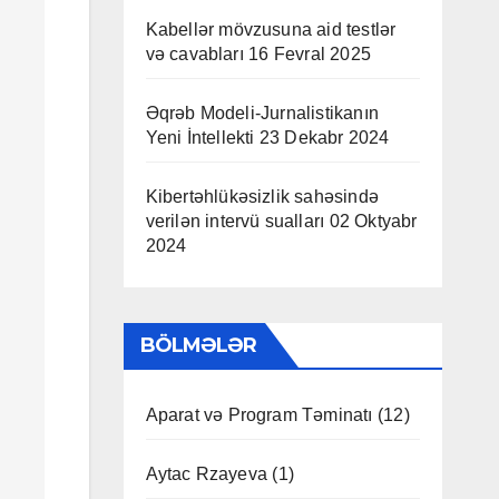
Kabellər mövzusuna aid testlər
və cavabları
16 Fevral 2025
Əqrəb Modeli-Jurnalistikanın
Yeni İntellekti
23 Dekabr 2024
Kibertəhlükəsizlik sahəsində
verilən intervü sualları
02 Oktyabr
2024
BÖLMƏLƏR
Aparat və Program Təminatı
(12)
Aytac Rzayeva
(1)