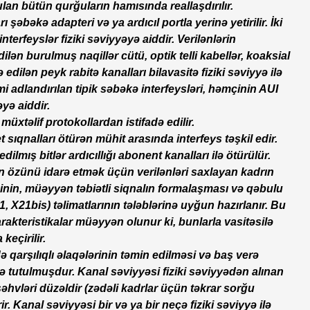
lan bütün qurğuların hamısında reallaşdırılır.
şəbəkə adapteri və ya ardıcıl portla yerinə yetirilir. İki
interfeyslər fiziki səviyyəyə aiddir. Verilənlərin
ilən burulmuş naqillər cütü, optik telli kabellər, koaksial
 edilən peyk rabitə kanalları bilavasitə fiziki səviyyə ilə
mi adlandırılan tipik səbəkə interfeysləri, həmçinin AUI
əyə aiddir.
üxtəlif protokollardan istifadə edilir.
 sıqnalları ötürən mühit arasında interfeys təşkil edir.
lmış bitlər ardıcıllığı abonent kanalları ilə ötürülür.
in özünü idarə etmək üçün verilənləri saxlayan kadrın
çinin, müəyyən təbiətli siqnalın formalaşması və qəbulu
X21, X21bis) təlimatlarının tələblərinə uyğun hazırlanır. Bu
arakteristikalar müəyyən olunur ki, bunlarla vasitəsilə
keçirilir.
ə qarşılıqlı əlaqələrinin təmin edilməsi və baş verə
 tutulmuşdur. Kanal səviyyəsi fiziki səviyyədən alınan
 səhvləri düzəldir (zədəli kadrlar üçün təkrar sorğu
. Kanal səviyyəsi bir və ya bir neçə fiziki səviyyə ilə