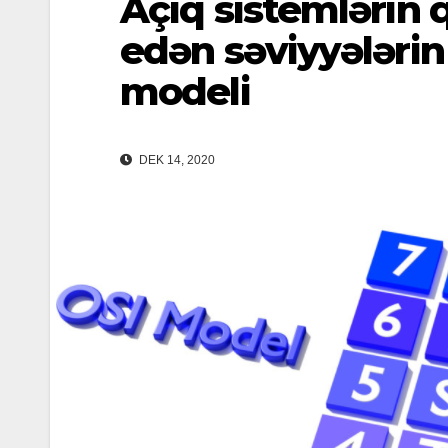
Açıq sistemlərin q
edən səviyyələrin 
modeli
DEK 14, 2020