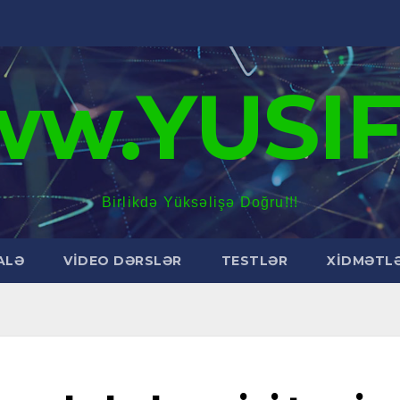
w.YUSIF
Birlikdə Yüksəlişə Doğru!!!
ALƏ
VİDEO DƏRSLƏR
TESTLƏR
XİDMƏTL