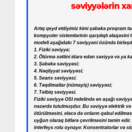
səviyyələrin xa
Artıq qeyd etdiyimiz kimi şəbəkə proqram tə
kompyuter sistemlərinin qarşılıqlı əlaqəsini 
modeli aşağıdakı 7 səviyyəni özündə birləşdi
1. Fiziki səviyyə;
2. Ötürmə xəttini idarə edən səviyyə və ya k
3. Şəbəkə səviyyəsi;
4. Nəqliyyat səviyyəsi;
5. Seans səviyyəsi;
6. Təqdimatlar (nümayiş) səviyyəsi;
7. Tətbiq səviyyəsi.
Fiziki səviyyə OSI mdelində ən aşağı səviyyəd
nəzərdə tutulmuşdur. Bu səviyyə elektrik və 
ötürülməsini, eləcə də onların qəbul edilməs
uyğun olaraq bitlərə çevrilməsini təmin edir
interfeys rolu oynayır. Konsentratorlar və siq