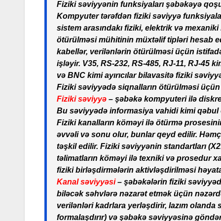
Fiziki səviyyənin funksiyaları şəbəkəyə qoşu
Kompyuter tərəfdən fiziki səviyyə funksiyaları 
sistem arasındakı fiziki, elektrik və mexaniki 
ötürülməsi mühitinin müxtəlif tipləri hesab ed
kabellər, verilənlərin ötürülməsi üçün istifadə
işləyir. V35, RS-232, RS-485, RJ-11, RJ-45 ki
və BNC kimi ayırıcılar bilavasitə fiziki səviyy
Fiziki səviyyədə siqnalların ötürülməsi üçün m
Fiziki səviyyə
– şəbəkə kompyuteri ilə diskret
Bu səviyyədə informasiya vahidi kimi qəbul edi
Fiziki kanalların köməyi ilə ötürmə prosesin
əvvəli və sonu olur, bunlar qeyd edilir. Həm
təşkil edilir. Fiziki səviyyənin standartları (
təlimatların köməyi ilə texniki və prosedur x
fiziki birləşdirmələrin aktivləşdirilməsi həyata 
Kanal səviyyəsi
– şəbəkələrin fiziki səviyyəd
biləcək səhvlərə nəzarət etmək üçün nəzərdə
verilənləri kadrlara yerləşdirir, lazım olanda
formalaşdırır) və şəbəkə səviyyəsinə göndərir