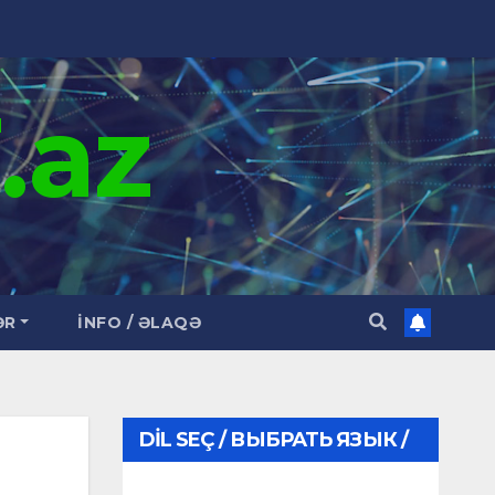
.az
ƏR
İNFO / ƏLAQƏ
DIL SEÇ / ВЫБРАТЬ ЯЗЫК /
CHOOSE LANGUAGE