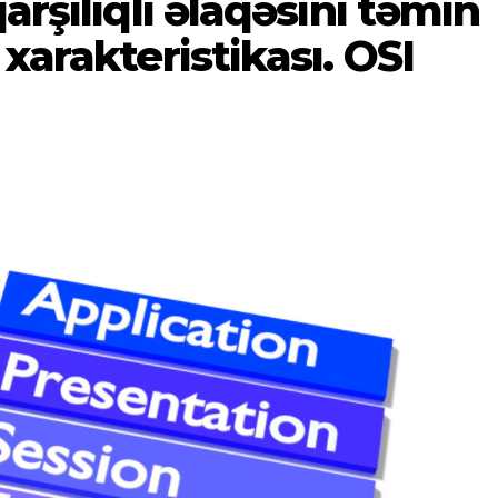
arşılıqlı əlaqəsini təmin
xarakteristikası. OSI