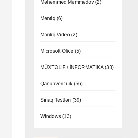
Məhəmməd Məmmədov
(2)
Məntiq
(6)
Məntiq Video
(2)
Microsoft Ofice
(5)
MÜXTƏLİF / İNFORMATİKA
(38)
Qanunvericilik
(56)
Sınaq Testləri
(39)
Windows
(13)