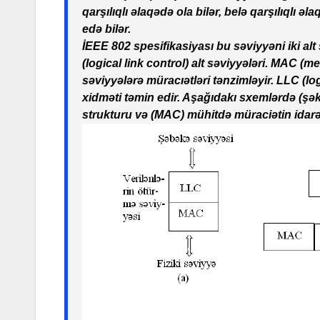
qarşılıqlı əlaqədə ola bilər, belə qarşılıqlı ə
edə bilər.
İEEE 802 spesifikasiyası bu səviyyəni iki a
(logical link control) alt səviyyələri. MAC (m
səviyyələrə müracıətləri tənzimləyir. LLC (lo
xidməti təmin edir. Aşağıdakı sxemlərdə (şəki
strukturu və (MAC) mühitdə müraciətin idarə