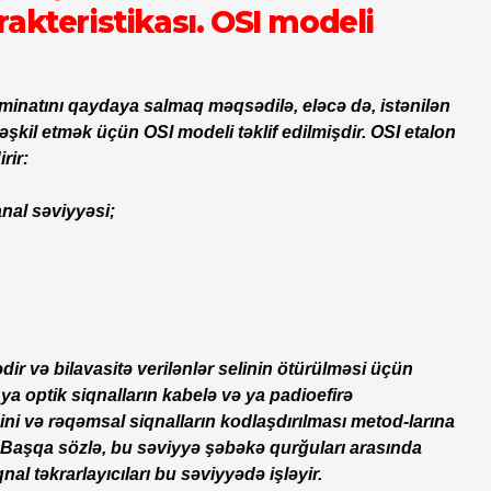
rakteristikası. OSI modeli
minatını qaydaya salmaq məqsədilə, eləcə də, istənilən
təşkil etmək üçün OSI modeli təklif edilmişdir. OSI etalon
rir:
anal səviyyəsi;
ir və bilavasitə verilənlər selinin ötürülməsi üçün
ya optik siqnalların kabelə və ya padioefirə
ini və rəqəmsal siqnalların kodlaşdırılması metod-larına
. Başqa sözlə, bu səviyyə şəbəkə qurğuları arasında
nal təkrarlayıcıları bu səviyyədə işləyir.