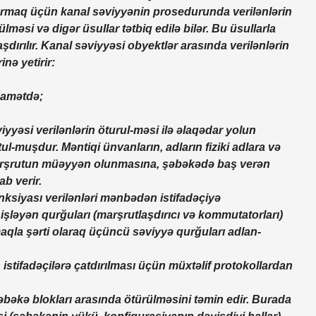
artırmaq üçün kanal səviyyənin prosedurunda verilənlərin
rülməsi və digər üsullar tətbiq edilə bilər. Bu üsullarla
şdırılır. Kanal səviyyəsi obyektlər arasında verilənlərin
inə yetirir:
iqamətdə;
yəsi verilənlərin öturul-məsi ilə əlaqədar yolun
l-muşdur. Məntiqi ünvanların, adların fiziki adlara və
marşrutun müəyyən olunmasına, şəbəkədə baş verən
ab verir.
nksiyası verilənləri mənbədən istifadəçiyə
şləyən qurğuları (marşrutlaşdırıcı və kommutatorları)
qla şərti olaraq üçüncü səviyyə qurğuları adlan-
stifadəçilərə çatdırılması üçün müxtəlif protokollardan
əbəkə blokları arasında ötürülməsini təmin edir. Burada