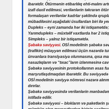
ibarətdir. Ötürmənin etibarlılıq ehti-malını 
izafi daxil edilməsi, verilənlərin təkrarən ötü
formalaşan verilənlər kadrlar şəklində qrupla
mübadiləsini aşağıdaki üsullardan biri ilə yer
Dupleks
– eyni zamanda hər iki istiqamətdə;
Yarımdupleks
– müxtəlif vaxtlarda hər 2 ist
Simpleks
– yalnız bir istiqamətdə.
Şəbəkə səviyyəsi.
OSİ modelinin şəbəkə səviy
(trafikin) müəyyən edilməsi üçün nəzərdə tutu
ünvanlara translyasiya olunmasına, qısa 
nasazlıqların və “tıxac”ların izlənməsinə cav
Şəbəkə səviyyəsinin protokollarının əsas fu
marşrutlaşdmaqdan ibarətdir. Bu səviyyədə i
OSİ modelinin səviyyə nömrəsi nəzərə alınma
dırırlar.
Şəbəkə səviyyəsində verilənlərin mənbədən i
istifadə edilir.
Şəbəkə səviyyəsi – blokların və paketlərin ş