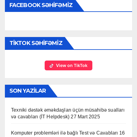
FACEBOOK SƏHIFƏMIZ
TIKTOK SƏHIFƏMIZ
View on TikTok
SON YAZILAR
Texniki dəstək əməkdaşları üçün müsahibə sualları
və cavabları (İT Helpdesk)
27 Mart 2025
Komputer problemləri ilə bağlı Test və Cavabları
16