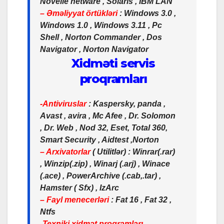
Novelle netware , Solaris , IBM LAN
– Əməliyyat örtükləri
: Windows 3.0 ,
Windows 1.0 , Windows 3.11 , Pc
Shell , Norton Commander , Dos
Navigator , Norton Navigator
Xidməti servis
proqramları
-Antiviruslar
: Kaspersky, panda ,
Avast , avira , Mc Afee , Dr. Solomon
, Dr. Web , Nod 32, Eset, Total 360,
Smart Security , Aidtest ,Norton
– Arxivatorlar
( Utilitlər) : Winrar(.rar)
, Winzip(.zip) , Winarj (.arj) , Winace
(.ace) , PowerArchive (.cab,.tar) ,
Hamster ( Sfx) , IzArc
– Fayl menecerləri
: Fat 16 , Fat 32 ,
Ntfs
-Texniki xidmət proqramları