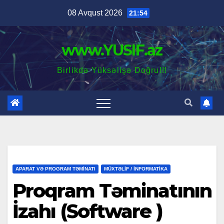
Skip
08 Avqust 2026
21:54
to
content
www.YUSIF.az
Birlikdə Yüksəlişə Doğru!!!
APARAT VƏ PROGRAM TƏMINATI
MÜXTƏLİF / İNFORMATİKA
Proqram Təminatının
İzahı (Software )