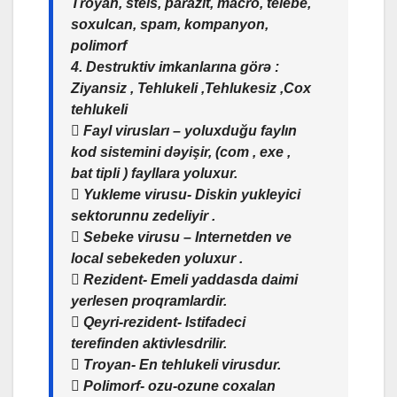
Troyan, stels, parazit, macro, telebe,
soxulcan, spam, kompanyon,
polimorf
4. Destruktiv imkanlarına görə :
Ziyansiz , Tehlukeli ,Tehlukesiz ,Cox
tehlukeli
 Fayl virusları – yoluxduğu faylın
kod sistemini dəyişir, (com , exe ,
bat tipli ) fayllara yoluxur.
 Yukleme virusu- Diskin yukleyici
sektorunnu zedeliyir .
 Sebeke virusu – Internetden ve
local sebekeden yoluxur .
 Rezident- Emeli yaddasda daimi
yerlesen proqramlardir.
 Qeyri-rezident- Istifadeci
terefinden aktivlesdrilir.
 Troyan- En tehlukeli virusdur.
 Polimorf- ozu-ozune coxalan