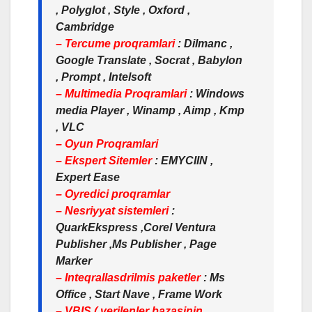
, Polyglot , Style , Oxford ,
Cambridge
– Tercume proqramlari
: Dilmanc ,
Google Translate , Socrat , Babylon
, Prompt , Intelsoft
– Multimedia Proqramlari
: Windows
media Player , Winamp , Aimp , Kmp
, VLC
– Oyun Proqramlari
– Ekspert Sitemler
: EMYCIIN ,
Expert Ease
– Oyredici proqramlar
– Nesriyyat sistemleri
:
QuarkEkspress ,Corel Ventura
Publisher ,Ms Publisher , Page
Marker
– Inteqrallasdrilmis paketler
: Ms
Office , Start Nave , Frame Work
– VBIS ( verilenler bazasinin