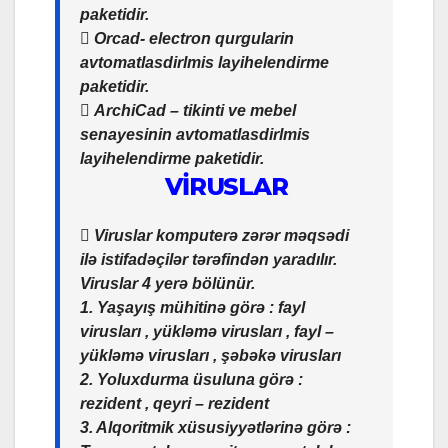
paketidir.
 Orcad- electron qurgularin
avtomatlasdirlmis layihelendirme
paketidir.
 ArchiCad – tikinti ve mebel
senayesinin avtomatlasdirlmis
layihelendirme paketidir.
VİRUSLAR
 Viruslar komputerə zərər məqsədi
ilə istifadəçilər tərəfindən yaradılır.
Viruslar 4 yerə bölünür.
1. Yaşayış mühitinə görə : fayl
virusları , yükləmə virusları , fayl –
yükləmə virusları , şəbəkə virusları
2. Yoluxdurma üsuluna görə :
rezident , qeyri – rezident
3. Alqoritmik xüsusiyyətlərinə görə :