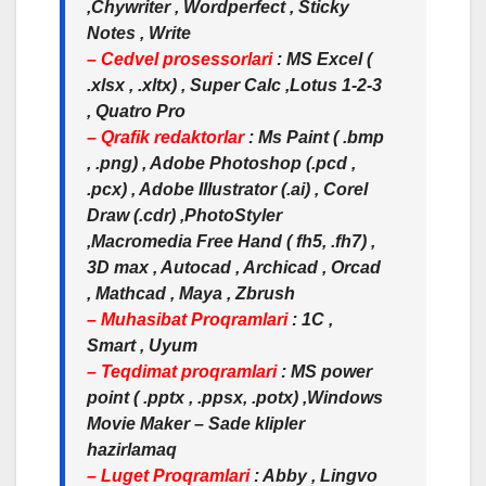
,Chywriter , Wordperfect , Sticky
Notes , Write
– Cedvel prosessorlari
: MS Excel (
.xlsx , .xltx) , Super Calc ,Lotus 1-2-3
, Quatro Pro
– Qrafik redaktorlar
: Ms Paint ( .bmp
, .png) , Adobe Photoshop (.pcd ,
.pcx) , Adobe Illustrator (.ai) , Corel
Draw (.cdr) ,PhotoStyler
,Macromedia Free Hand ( fh5, .fh7) ,
3D max , Autocad , Archicad , Orcad
, Mathcad , Maya , Zbrush
– Muhasibat Proqramlari
: 1C ,
Smart , Uyum
– Teqdimat proqramlari
: MS power
point ( .pptx , .ppsx, .potx) ,Windows
Movie Maker – Sade klipler
hazirlamaq
– Luget Proqramlari
: Abby , Lingvo