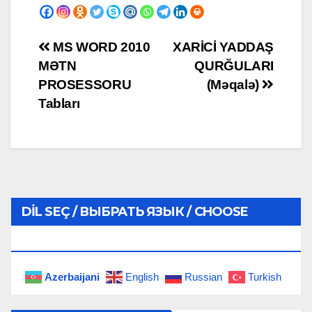
Yazı
MS WORD 2010
XARİCİ YADDAŞ
MƏTN
QURĞULARI
naviqasiyası
PROSESSORU
(Məqalə)
Tabları
DIL SEÇ / ВЫБРАТЬ ЯЗЫК / CHOOSE
LANGUAGE
Azerbaijani
English
Russian
Turkish