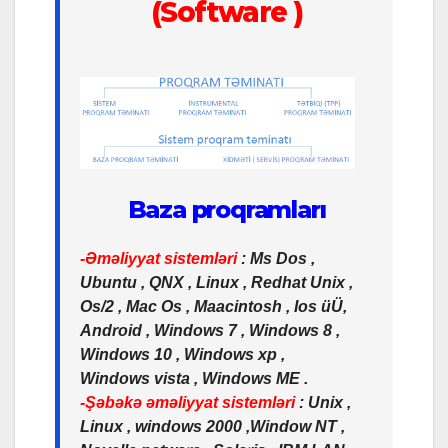
(Software )
Baza proqramları
-Əməliyyat sistemləri
: Ms Dos ,
Ubuntu , QNX , Linux , Redhat Unix ,
Os/2 , Mac Os , Maacintosh , Ios üÜ,
Android , Windows 7 , Windows 8 ,
Windows 10 , Windows xp ,
Windows vista , Windows ME .
-Şəbəkə əməliyyat sistemləri
: Unix ,
Linux , windows 2000 ,Window NT ,