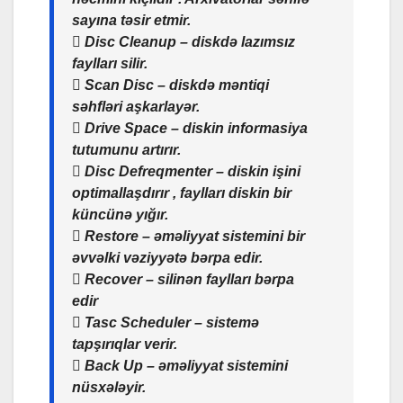
sayına təsir etmir.
 Disc Cleanup – diskdə lazımsız
faylları silir.
 Scan Disc – diskdə məntiqi
səhfləri aşkarlayər.
 Drive Space – diskin informasiya
tutumunu artırır.
 Disc Defreqmenter – diskin işini
optimallaşdırır , faylları diskin bir
küncünə yığır.
 Restore – əməliyyat sistemini bir
əvvəlki vəziyyətə bərpa edir.
 Recover – silinən faylları bərpa
edir
 Tasc Scheduler – sistemə
tapşırıqlar verir.
 Back Up – əməliyyat sistemini
nüsxələyir.