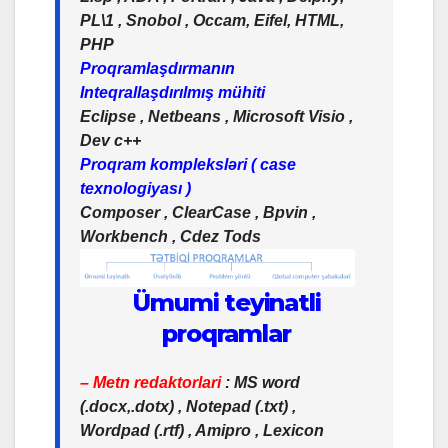
PL\1 , Snobol , Occam, Eifel, HTML,
PHP
Proqramlaşdırmanın
Inteqrallaşdırılmış mühiti
Eclipse , Netbeans , Microsoft Visio ,
Dev c++
Proqram kompleksləri ( case
texnologiyası )
Composer , ClearCase , Bpvin ,
Workbench , Cdez Tods
Ümumi teyinatli
proqramlar
– Metn redaktorlari
: MS word
(.docx,.dotx) , Notepad (.txt) ,
Wordpad (.rtf) , Amipro , Lexicon