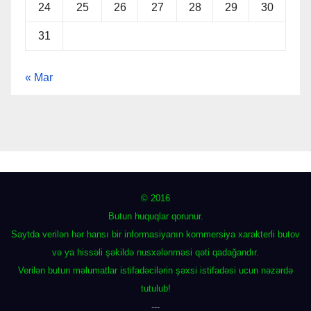
24
25
26
27
28
29
30
31
« Mar
© 2016
Butun huquqlar qorunur.
Saytda verilən hər hansı bir informasiyanın kommersiya xarakterli butov
və ya hissəli şəkildə nusxələnməsi qəti qadağandır.
Verilən butun məlumatlar istifadəcilərin şəxsi istifadəsi ucun nəzərdə
tutulub!
---