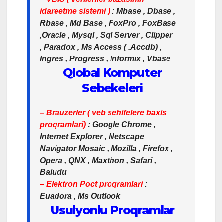
idareetme sistemi )
: Mbase , Dbase ,
Rbase , Md Base , FoxPro , FoxBase
,Oracle , Mysql , Sql Server , Clipper
, Paradox , Ms Access ( .Accdb) ,
Ingres , Progress , Informix , Vbase
Qlobal Komputer
Sebekeleri
– Brauzerler ( veb sehifelere baxis
proqramlari)
: Google Chrome ,
Internet Explorer , Netscape
Navigator Mosaic , Mozilla , Firefox ,
Opera , QNX , Maxthon , Safari ,
Baiudu
– Elektron Poct proqramlari
:
Euadora , Ms Outlook
Usulyonlu Proqramlar