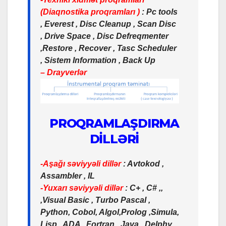
(Diaqnostika proqramları )
: Pc tools
, Everest , Disc Cleanup , Scan Disc
, Drive Space , Disc Defreqmenter
,Restore , Recover , Tasc Scheduler
, Sistem Information , Back Up
– Drayverlər
PROQRAMLAŞDIRMA
DİLLƏRİ
-Aşağı səviyyəli dillər
: Avtokod ,
Assambler , IL
-Yuxarı səviyyəli dillər
: C+ , C# ,,
,Visual Basic , Turbo Pascal ,
Python, Cobol, Algol,Prolog ,Simula,
Lisp , ADA , Fortran , Java , Delphy,