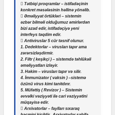
 Tətbiqi proqramlar – istifadəçinin
konkret məsələsinin həllinə yönəlib.
 Əməliyyat örtükləri – sistemin
əzbər bilməli olduğumuz əmirlərdən
bizi azad edir, istifadəçiyə yeni
interfeys təqdim edir.
 Antiviruslar 5 cür təsnif olunur.
1. Dedektorlar – virusları tapır ama
zərərsizləşdirmir.
2. Filtr ( keşikçi ) – sistemdə təhlükəli
əməliyyatları izləyir.
3. Həkim – virusları tapır və silir.
4. İmmunizator ( vaksin ) –sistemə
özünü virus kimi tanitdırır.
5. Müfəttiş ( Revizor ) – Sistemin
əvvəlki vəziyyəti ilə cari vəziyyətini
müqayisə edir.
 Arxivatorlar – faylları sıxaraq
həcmini kiçildir . Arxivatorlar səhifə