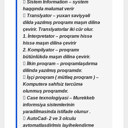
 Sistem Information – system
haqqında məlumat verir
 Translyator – yuxarı səviyyəli
dildə yazılmış proqramı maşın dilinə
çevirir. Translyatorlar iki cür olur.
1. İnterpretator – proqramı hissə
hissə maşın dilinə çevirir
2. Kompilyator – proqramı
bütünlükdə maşın dilinə çevirir.
 İlkin proqram – proqramlaşdırma
dilində yazılmış proqramdır.
 İşçi proqram ( mütləq proqram ) –
Komputerə səhfsiz tərcümə
olunmuş proqramdır.
 Case texnologiyasi – Murekkeb
informsiya sistemlerinin
yaradilmasinda istifade olunur .
 AutoCad- 2 ve 3 olculu
avtomatlasdirlmis layihelendirme