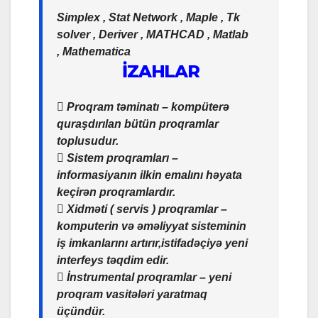
Simplex , Stat Network , Maple , Tk
solver , Deriver , MATHCAD , Matlab
, Mathematica
İZAHLAR
 Proqram təminatı – kompüterə
quraşdırılan bütün proqramlar
toplusudur.
 Sistem proqramları –
informasiyanın ilkin emalını həyata
keçirən proqramlardır.
 Xidməti ( servis ) proqramlar –
komputerin və əməliyyat sisteminin
iş imkanlarını artırır,istifadəçiyə yeni
interfeys təqdim edir.
 İnstrumental proqramlar – yeni
proqram vasitələri yaratmaq
üçündür.