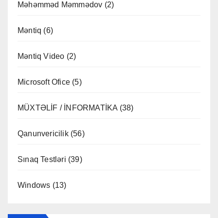
Məhəmməd Məmmədov
(2)
Məntiq
(6)
Məntiq Video
(2)
Microsoft Ofice
(5)
MÜXTƏLİF / İNFORMATİKA
(38)
Qanunvericilik
(56)
Sınaq Testləri
(39)
Windows
(13)